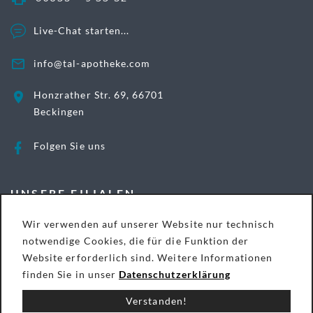
Live-Chat starten...
info@tal-apotheke.com
Honzrather Str. 69, 66701
Beckingen
Folgen Sie uns
UNSERE FILIALEN
Wir verwenden auf unserer Website nur technisch
notwendige Cookies, die für die Funktion der
Römer Apotheke | Perl-Nennig
Website erforderlich sind. Weitere Informationen
finden Sie in unser
Datenschutzerklärung
Tal Apotheke | Beckingen-Honzrath
Verstanden!
Online-Apotheke